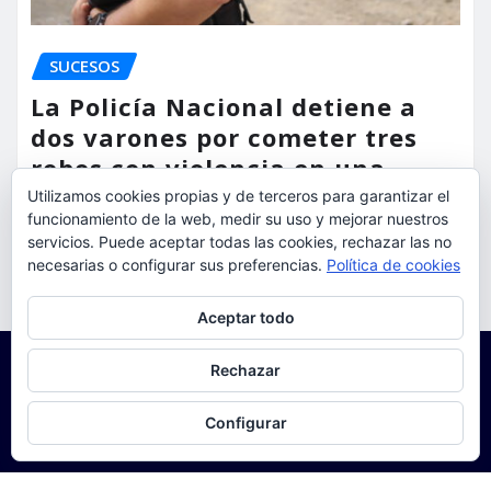
SUCESOS
La Policía Nacional detiene a
dos varones por cometer tres
robos con violencia en una
misma mañana
Utilizamos cookies propias y de terceros para garantizar el
funcionamiento de la web, medir su uso y mejorar nuestros
servicios. Puede aceptar todas las cookies, rechazar las no
torrent al dia
Ago 7, 2026
necesarias o configurar sus preferencias.
Política de cookies
Privacidad y cookies: este sitio usa cookies. Si continúas navegando
Aceptar todo
por él, aceptas su uso.
Para obtener más información, incluido cómo gestionar las cookies,
Rechazar
consulta:
Política de cookies
Configurar
Copyright © 2025 | Funciona con
WordPress
|
Seattle