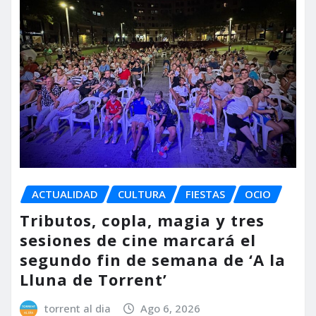
ACTUALIDAD
CULTURA
FIESTAS
OCIO
Tributos, copla, magia y tres
sesiones de cine marcará el
segundo fin de semana de ‘A la
Lluna de Torrent’
torrent al dia
Ago 6, 2026