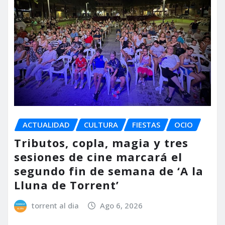
ACTUALIDAD
CULTURA
FIESTAS
OCIO
Tributos, copla, magia y tres
sesiones de cine marcará el
segundo fin de semana de ‘A la
Lluna de Torrent’
torrent al dia
Ago 6, 2026