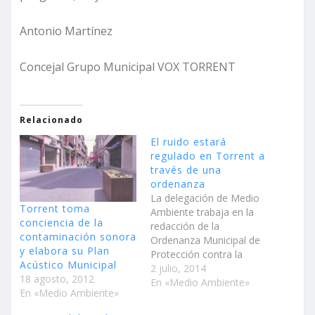
Antonio Martínez
Concejal Grupo Municipal VOX TORRENT
Relacionado
El ruido estará
regulado en Torrent a
través de una
ordenanza
La delegación de Medio
Torrent toma
Ambiente trabaja en la
conciencia de la
redacción de la
contaminación sonora
Ordenanza Municipal de
y elabora su Plan
Protección contra la
Acústico Municipal
Contaminación Acústica
2 julio, 2014
18 agosto, 2012
La normativa establecerá
En «Medio Ambiente»
En «Medio Ambiente»
un control acústico
durante el horario de