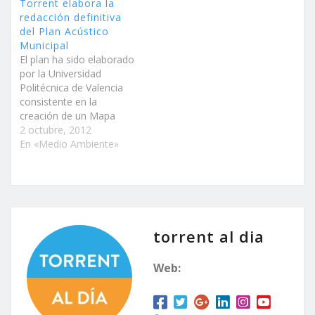
Torrent elabora la
descanso, comprendido
redacción definitiva
entre las 22.00 horas y
del Plan Acústico
las 08.00 horas de la
Municipal
mañana entre semana y
El plan ha sido elaborado
hasta las 09.30 horas
por la Universidad
de…
Politécnica de Valencia
consistente en la
creación de un Mapa
Acústico y un Programa
2 octubre, 2012
de Actuación El
En «Medio Ambiente»
consistorio se encuentra
a la espera de la
modificación del plan por
parte de la UPV para
poder redactar el informe
definitivo que será
torrent al dia
aprobado…
Web: