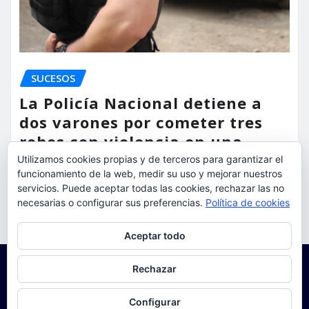
SUCESOS
La Policía Nacional detiene a
dos varones por cometer tres
robos con violencia en una
misma mañana
Utilizamos cookies propias y de terceros para garantizar el
funcionamiento de la web, medir su uso y mejorar nuestros
servicios. Puede aceptar todas las cookies, rechazar las no
torrent al dia
Ago 7, 2026
necesarias o configurar sus preferencias.
Política de cookies
Privacidad y cookies: este sitio usa cookies. Si continúas navegando
Aceptar todo
por él, aceptas su uso.
Para obtener más información, incluido cómo gestionar las cookies,
Rechazar
consulta:
Política de cookies
Configurar