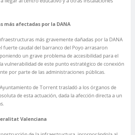
a llegar al centro educativo y a otras instalaciones
ras más afectadas por la DANA
s infraestructuras más gravemente dañadas por la DANA
 el fuerte caudal del barranco del Poyo arrasaron
uponiendo un grave problema de accesibilidad para el
ó la vulnerabilidad de este punto estratégico de conexión
nte por parte de las administraciones públicas.
l Ayuntamiento de Torrent trasladó a los órganos de
bsoluta de esta actuación, dada la afección directa a un
s.
eralitat Valenciana
construcción de la infraestructura, incorporándola al