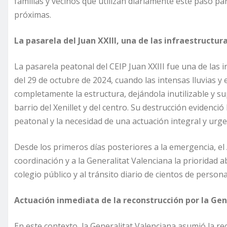
familias y vecinos que utilizan diariamente este paso par
próximas.
La pasarela del Juan XXIII, una de las infraestructu
La pasarela peatonal del CEIP Juan XXIII fue una de la
del 29 de octubre de 2024, cuando las intensas lluvias y
completamente la estructura, dejándola inutilizable y s
barrio del Xenillet y del centro. Su destrucción evidenci
peatonal y la necesidad de una actuación integral y urge
Desde los primeros días posteriores a la emergencia, e
coordinación y a la Generalitat Valenciana la prioridad a
colegio público y al tránsito diario de cientos de persona
Actuación inmediata de la reconstrucción por la Gen
En este contexto, la Generalitat Valenciana asumió la re