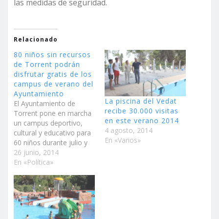
las medidas de seguridad.
Relacionado
80 niños sin recursos
de Torrent podrán
disfrutar gratis de los
campus de verano del
Ayuntamiento
La piscina del Vedat
El Ayuntamiento de
recibe 30.000 visitas
Torrent pone en marcha
en este verano 2014
un campus deportivo,
4 agosto, 2014
cultural y educativo para
En «Varios»
60 niños durante julio y
agosto, que incluirá un
26 junio, 2014
servicio de comedor Por
En «Política»
otro lado, la Fundación
Deportiva Municipal ha
reservado alrededor de
20 plazas más para que
niños entre 5 y 16 años