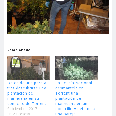
Relacionado
Detenida una pareja
La Policía Nacional
tras descubrirse una
desmantela en
plantación de
Torrent una
marihuana en su
plantación de
domicilio de Torrent
marihuana en un
6 diciembre, 2017
domicilio y detiene a
En «Sucesos»
una pareja