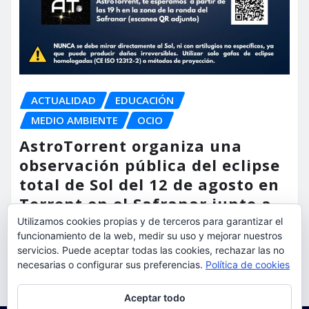
ACTUALIDAD
EDUCACIÓN
MEDIO AMBIENTE
OCIO
AstroTorrent organiza una
observación pública del eclipse
total de Sol del 12 de agosto en
Torrent en el Safranar junto a
las vías del AVE
Utilizamos cookies propias y de terceros para garantizar el
funcionamiento de la web, medir su uso y mejorar nuestros
torrent al dia
Ago 5, 2026
servicios. Puede aceptar todas las cookies, rechazar las no
necesarias o configurar sus preferencias.
Política de cookies
Privacidad y cookies: este sitio usa cookies. Si continúas navegando
Aceptar todo
por él, aceptas su uso.