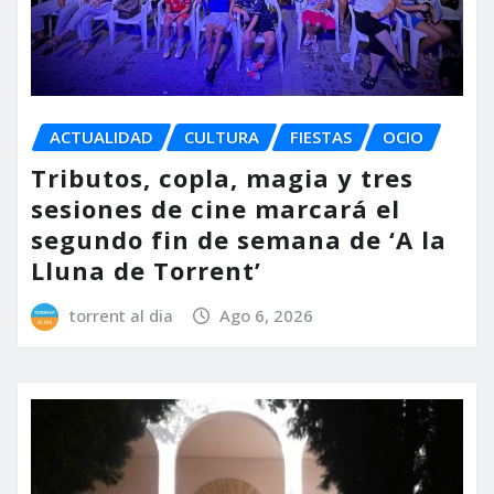
ACTUALIDAD
CULTURA
FIESTAS
OCIO
Tributos, copla, magia y tres
sesiones de cine marcará el
segundo fin de semana de ‘A la
Lluna de Torrent’
torrent al dia
Ago 6, 2026