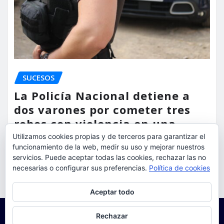
SUCESOS
La Policía Nacional detiene a
dos varones por cometer tres
robos con violencia en una
misma mañana
Utilizamos cookies propias y de terceros para garantizar el
funcionamiento de la web, medir su uso y mejorar nuestros
servicios. Puede aceptar todas las cookies, rechazar las no
torrent al dia
Ago 7, 2026
necesarias o configurar sus preferencias.
Política de cookies
Privacidad y cookies: este sitio usa cookies. Si continúas navegando
Aceptar todo
por él, aceptas su uso.
Para obtener más información, incluido cómo gestionar las cookies,
Rechazar
consulta:
Política de cookies