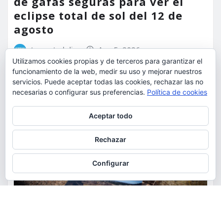
de gafas seguras para ver el
eclipse total de sol del 12 de
agosto
torrent al dia
Ago 5, 2026
Utilizamos cookies propias y de terceros para garantizar el
funcionamiento de la web, medir su uso y mejorar nuestros
servicios. Puede aceptar todas las cookies, rechazar las no
necesarias o configurar sus preferencias.
Política de cookies
Privacidad y cookies: este sitio usa cookies. Si continúas navegando
Aceptar todo
por él, aceptas su uso.
Para obtener más información, incluido cómo gestionar las cookies,
Rechazar
consulta:
Política de cookies
Configurar