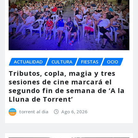
ACTUALIDAD
CULTURA
FIESTAS
OCIO
Tributos, copla, magia y tres
sesiones de cine marcará el
segundo fin de semana de ‘A la
Lluna de Torrent’
torrent al dia
Ago 6, 2026