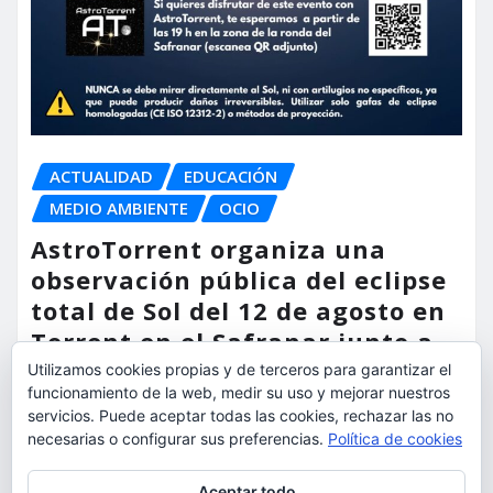
ACTUALIDAD
EDUCACIÓN
MEDIO AMBIENTE
OCIO
AstroTorrent organiza una
observación pública del eclipse
total de Sol del 12 de agosto en
Torrent en el Safranar junto a
las vías del AVE
Utilizamos cookies propias y de terceros para garantizar el
funcionamiento de la web, medir su uso y mejorar nuestros
torrent al dia
Ago 5, 2026
servicios. Puede aceptar todas las cookies, rechazar las no
necesarias o configurar sus preferencias.
Política de cookies
Privacidad y cookies: este sitio usa cookies. Si continúas navegando
Aceptar todo