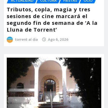
ACTUALIDAD
CULTURA
FIESTAS
OCIO
Tributos, copla, magia y tres
sesiones de cine marcará el
segundo fin de semana de ‘A la
Lluna de Torrent’
torrent al dia
Ago 6, 2026