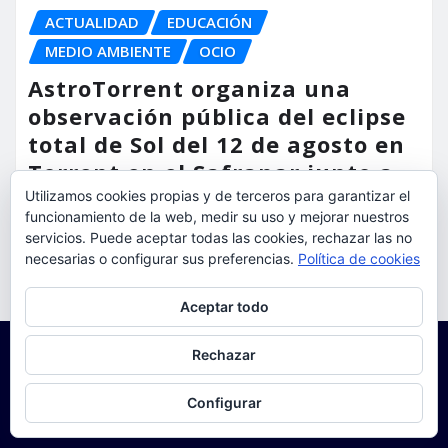
ACTUALIDAD
EDUCACIÓN
MEDIO AMBIENTE
OCIO
AstroTorrent organiza una
observación pública del eclipse
total de Sol del 12 de agosto en
Torrent en el Safranar junto a
las vías del AVE
Utilizamos cookies propias y de terceros para garantizar el
funcionamiento de la web, medir su uso y mejorar nuestros
servicios. Puede aceptar todas las cookies, rechazar las no
torrent al dia
Ago 5, 2026
necesarias o configurar sus preferencias.
Política de cookies
Privacidad y cookies: este sitio usa cookies. Si continúas navegando
Aceptar todo
por él, aceptas su uso.
Para obtener más información, incluido cómo gestionar las cookies,
Rechazar
consulta:
Política de cookies
Configurar