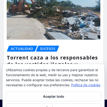
ACTUALIDAD
SUCESOS
Torrent caza a los responsables
de los vertidos ilegales y
endurece las sanciones
Utilizamos cookies propias y de terceros para garantizar el
funcionamiento de la web, medir su uso y mejorar nuestros
servicios. Puede aceptar todas las cookies, rechazar las no
torrent al dia
Ago 7, 2026
necesarias o configurar sus preferencias.
Política de cookies
Privacidad y cookies: este sitio usa cookies. Si continúas navegando
Aceptar todo
por él, aceptas su uso.
Para obtener más información, incluido cómo gestionar las cookies,