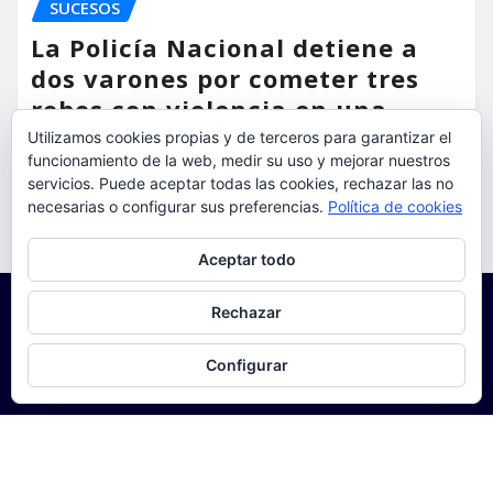
SUCESOS
La Policía Nacional detiene a
dos varones por cometer tres
robos con violencia en una
misma mañana
Utilizamos cookies propias y de terceros para garantizar el
funcionamiento de la web, medir su uso y mejorar nuestros
servicios. Puede aceptar todas las cookies, rechazar las no
torrent al dia
Ago 7, 2026
necesarias o configurar sus preferencias.
Política de cookies
Privacidad y cookies: este sitio usa cookies. Si continúas navegando
Aceptar todo
por él, aceptas su uso.
Para obtener más información, incluido cómo gestionar las cookies,
Rechazar
consulta:
Política de cookies
Configurar
Copyright © 2025 | Funciona con
WordPress
|
Seattle
News
de
ThemeArile