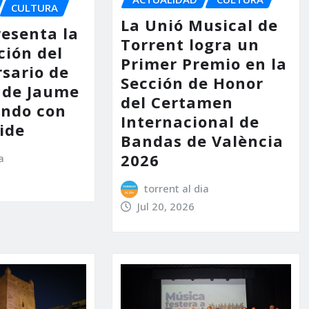
CULTURA
La Unió Musical de
resenta la
Torrent logra un
ión del
Primer Premio en la
rsario de
Sección de Honor
 de Jaume
del Certamen
endo con
Internacional de
ide
Bandas de València
2026
a
torrent al dia
Jul 20, 2026