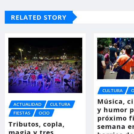
RELATED STORY
CULTURA
O
Música, c
ACTUALIDAD
CULTURA
y humor p
FIESTAS
OCIO
próximo f
Tributos, copla,
semana en
magia y tres