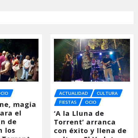
ACTUALIDAD
CULTURA
CIO
FIESTAS
OCIO
ine, magia
ara el
‘A la Lluna de
in de
Torrent’ arranca
 los
con éxito y llena de