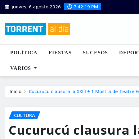
Saltar
jueves, 6 agosto 2026
7:42:20 PM
al
contenido
POLÍTICA
FIESTAS
SUCESOS
DEPOR
VARIOS
Inicio
Cucurucú clausura la XXIII + 1 Mostra de Teatre E
CULTURA
Cucurucú clausura l