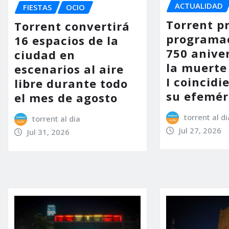
ACTUALIDAD
FIESTAS
OCIO
Torrent p
Torrent convertirá
programac
16 espacios de la
750 anive
ciudad en
la muerte
escenarios al aire
I coincidi
libre durante todo
su efemér
el mes de agosto
torrent al di
torrent al dia
Jul 27, 2026
Jul 31, 2026