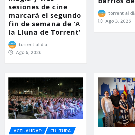
barrios d
sesiones de cine
torrent al di
marcará el segundo
Ago 3, 2026
fin de semana de ‘A
la Lluna de Torrent’
torrent al dia
Ago 6, 2026
ACTUALIDAD
CULTURA