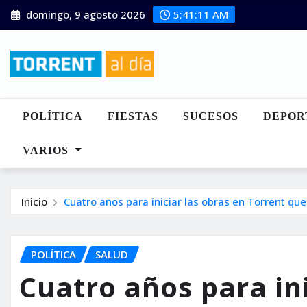
Saltar
domingo, 9 agosto 2026
5:41:12 AM
al
contenido
POLÍTICA
FIESTAS
SUCESOS
DEPOR
VARIOS
Inicio
Cuatro años para iniciar las obras en Torrent q
POLÍTICA
SALUD
Cuatro años para ini