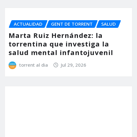
ACTUALIDAD
GENT DE TORRENT
SALUD
Marta Ruiz Hernández: la
torrentina que investiga la
salud mental infantojuvenil
torrent al dia
Jul 29, 2026
MEDIO AMBIENTE
SALUD
Torrent planifica actuaciones
extraordinarias contra el
mosquito tigre para garantizar