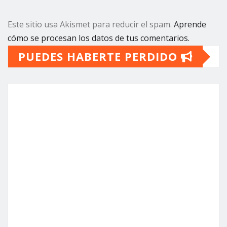
ACTUALIDAD
SUCESOS
Torrent caza a los responsables
de los vertidos ilegales y
endurece las sanciones
torrent al dia
Ago 7, 2026