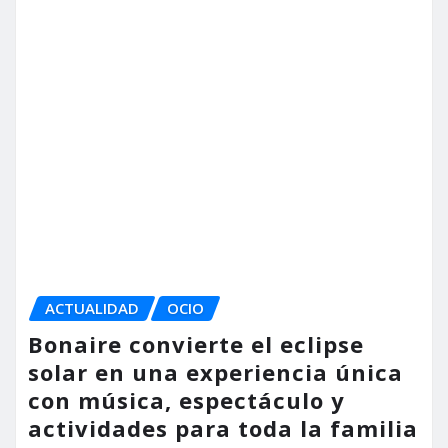
La Policía Nacional detiene a
dos varones por cometer tres
robos con violencia en una
misma mañana
torrent al dia
Ago 7, 2026
Copyright © 2025 | Funciona con
WordPress
|
Seattle
News
de
ThemeArile