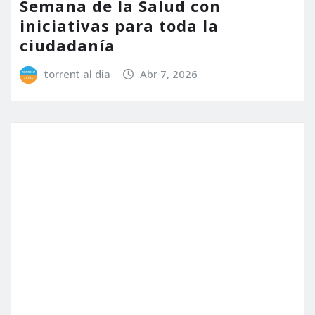
ACTUALIDAD
POLÍTICA
SALUD
Torrent impulsa el convenio
para la construcción de un
nuevo Centro de Salud en El
Vedat
torrent al dia
Nov 6, 2025
Deja un comentario