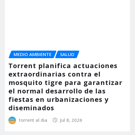
el normal desarrollo de las
fiestas en urbanizaciones y
diseminados
torrent al dia
Jul 8, 2026
ACTUALIDAD
MEDIO AMBIENTE
SALUD
Torrent impulsa el reparto de
trampas domésticas para
reforzar la lucha contra el
mosquito tigre
torrent al dia
Jun 9, 2026