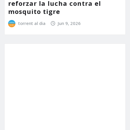
ACTUALIDAD
POLÍTICA
SALUD
Torrent intensifica el
tratamiento del alcantarillado
para prevenir plagas de
cucarachas y roedores
torrent al dia
May 11, 2026