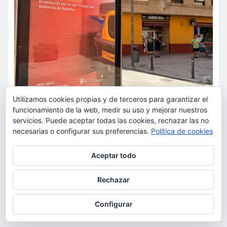
Utilizamos cookies propias y de terceros para garantizar el
funcionamiento de la web, medir su uso y mejorar nuestros
servicios. Puede aceptar todas las cookies, rechazar las no
ACTUALIDAD
POLÍTICA
necesarias o configurar sus preferencias.
Política de cookies
El PSOE no quiere que los
Privacidad y cookies: este sitio usa cookies. Si continúas navegando
torrentinos sepan que la nueva
Aceptar todo
por él, aceptas su uso.
tasa de basuras la impone la
Para obtener más información, incluido cómo gestionar las cookies,
Ley 7/2022 de Pedro Sánchez
Rechazar
consulta:
Política de cookies
torrent al dia
Ago 7, 2026
Configurar