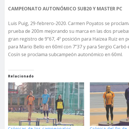
CAMPEONATO AUTONÓMICO SUB20 Y MASTER PC
Luis Puig, 29-febrero-2020. Carmen Poyatos se procl
prueba de 200m mejorando su marca en las dos prueba
gran registro de 9”67, 4ª posición para Haizea Ruiz en p
para Mario Bello en 60ml con 7”37 y para Sergio Carbó 
Cosín se proclama subcampeón autonómico en 60ml.
Relacionado
Crónicas de los campeonatos
Crónica del fin d