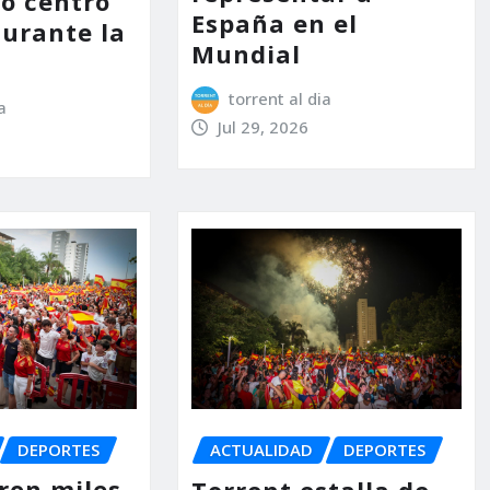
mo centro
España en el
durante la
Mundial
torrent al dia
a
Jul 29, 2026
DEPORTES
ACTUALIDAD
DEPORTES
aron miles
Torrent estalla de