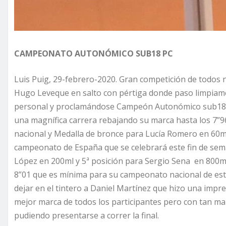
CAMPEONATO AUTONÓMICO SUB18 PC
Luis Puig, 29-febrero-2020. Gran competición de todos n
Hugo Leveque en salto con pértiga donde paso limpiame
personal y proclamándose Campeón Autonómico sub18.
una magnífica carrera rebajando su marca hasta los 7”9
nacional y Medalla de bronce para Lucía Romero en 60m
campeonato de España que se celebrará este fin de sema
López en 200ml y 5ª posición para Sergio Sena en 800
8”01 que es mínima para su campeonato nacional de est
dejar en el tintero a Daniel Martínez que hizo una impre
mejor marca de todos los participantes pero con tan mal
pudiendo presentarse a correr la final.