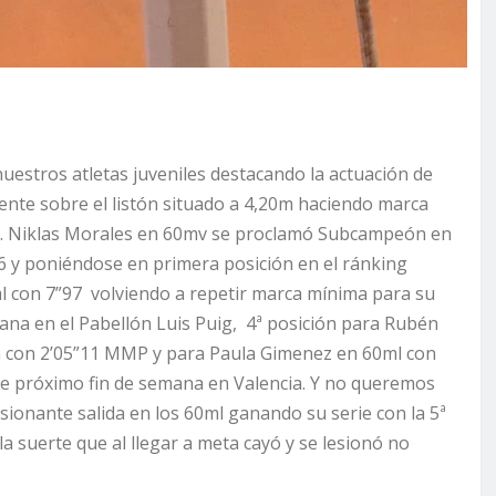
uestros atletas juveniles destacando la actuación de
nte sobre el listón situado a 4,20m haciendo marca
 Niklas Morales en 60mv se proclamó Subcampeón en
6 y poniéndose en primera posición en el ránking
l con 7”97 volviendo a repetir marca mínima para su
na en el Pabellón Luis Puig, 4ª posición para Rubén
m con 2’05”11 MMP y para Paula Gimenez en 60ml con
e próximo fin de semana en Valencia. Y no queremos
sionante salida en los 60ml ganando su serie con la 5ª
a suerte que al llegar a meta cayó y se lesionó no