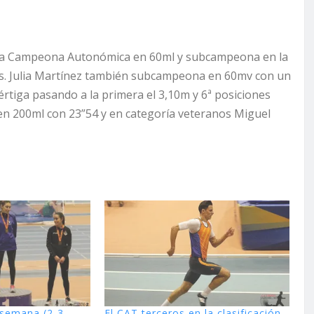
ama Campeona Autonómica en 60ml y subcampeona en la
s. Julia Martínez también subcampeona en 60mv con un
értiga pasando a la primera el 3,10m y 6ª posiciones
en 200ml con 23”54 y en categoría veteranos Miguel
e semana (2-3
El CAT terceros en la clasificación