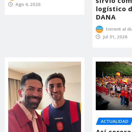
sirvió co
Ago 4, 2026
logístico 
DANA
torrent al di
Jul 31, 2026
ACTUALIDAD
Así corer