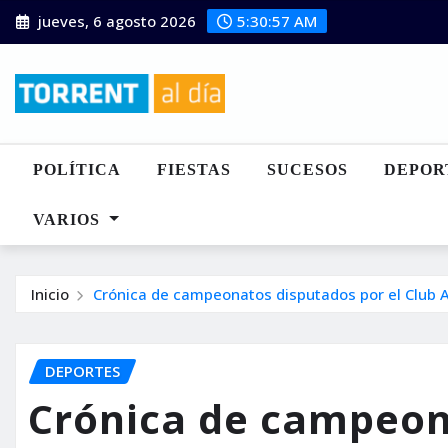
Saltar
jueves, 6 agosto 2026
5:30:59 AM
al
contenido
POLÍTICA
FIESTAS
SUCESOS
DEPOR
VARIOS
Inicio
Crónica de campeonatos disputados por el Club A
DEPORTES
Crónica de campeon