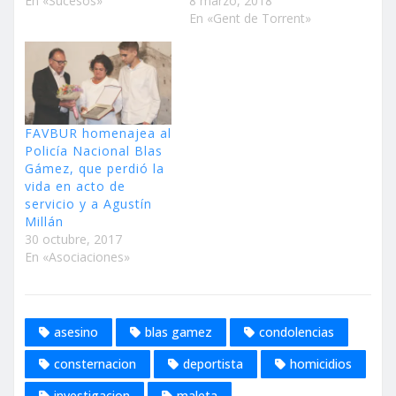
En «Sucesos»
8 marzo, 2018
En «Gent de Torrent»
FAVBUR homenajea al
Policía Nacional Blas
Gámez, que perdió la
vida en acto de
servicio y a Agustín
Millán
30 octubre, 2017
En «Asociaciones»
asesino
blas gamez
condolencias
consternacion
deportista
homicidios
investigacion
maleta