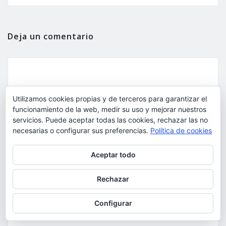
Deja un comentario
Utilizamos cookies propias y de terceros para garantizar el
funcionamiento de la web, medir su uso y mejorar nuestros
servicios. Puede aceptar todas las cookies, rechazar las no
necesarias o configurar sus preferencias.
Política de cookies
Privacidad y cookies: este sitio usa cookies. Si continúas navegando
Aceptar todo
por él, aceptas su uso.
Para obtener más información, incluido cómo gestionar las cookies,
Rechazar
consulta:
Política de cookies
Configurar