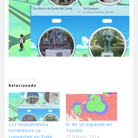
Relacionado
Los monumentos
El 4G se expande en
torrentinos se
Torrent
convierten en Poké
27 febrero, 2014