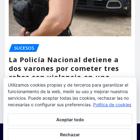
SUCESOS
La Policía Nacional detiene a
dos varones por cometer tres
robos con violencia en una
misma mañana
Utilizamos cookies propias y de terceros para garantizar el
funcionamiento de la web, medir su uso y mejorar nuestros
torrent al dia
Ago 7, 2026
servicios. Puede aceptar todas las cookies, rechazar las no
necesarias o configurar sus preferencias.
Política de cookies
Privacidad y cookies: este sitio usa cookies. Si continúas navegando
Aceptar todo
por él, aceptas su uso.
Para obtener más información, incluido cómo gestionar las cookies,
Rechazar
consulta:
Política de cookies