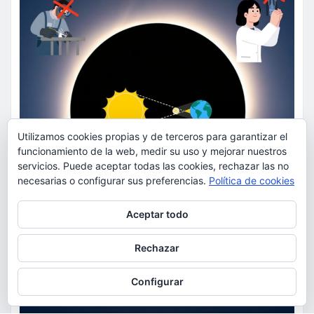
Utilizamos cookies propias y de terceros para garantizar el
funcionamiento de la web, medir su uso y mejorar nuestros
servicios. Puede aceptar todas las cookies, rechazar las no
necesarias o configurar sus preferencias.
Política de cookies
Privacidad y cookies: este sitio usa cookies. Si continúas navegando
Aceptar todo
por él, aceptas su uso.
Para obtener más información, incluido cómo gestionar las cookies,
Rechazar
consulta:
Política de cookies
Configurar