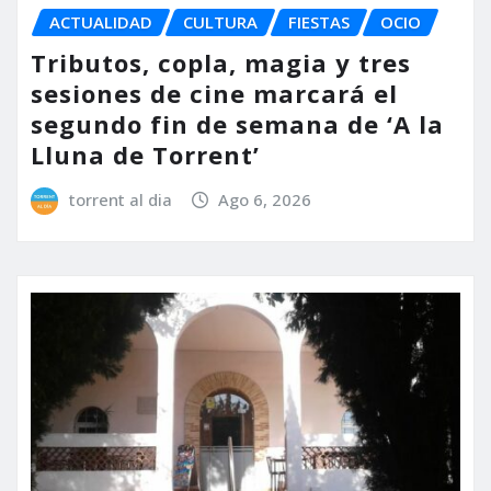
ACTUALIDAD
CULTURA
FIESTAS
OCIO
Tributos, copla, magia y tres
sesiones de cine marcará el
segundo fin de semana de ‘A la
Lluna de Torrent’
torrent al dia
Ago 6, 2026