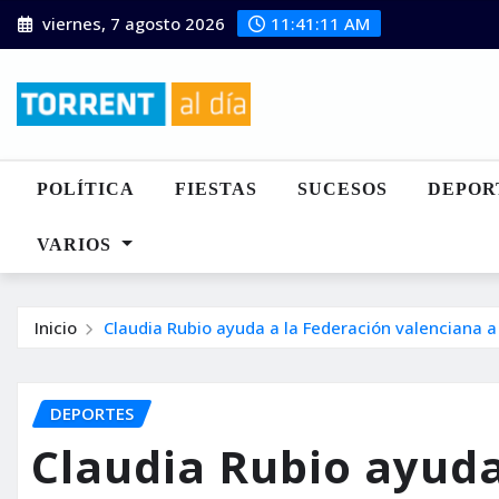
Saltar
viernes, 7 agosto 2026
11:41:13 AM
al
contenido
POLÍTICA
FIESTAS
SUCESOS
DEPOR
VARIOS
Inicio
Claudia Rubio ayuda a la Federación valenciana 
DEPORTES
Claudia Rubio ayuda