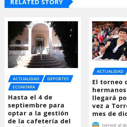
RELATED STORY
ACTUALIDAD
ACTUALIDAD
DEPORTES
El torneo 
ECONOMÍA
hermanos
Hasta el 4 de
llegará p
septiembre para
vez a Torr
optar a la gestión
mes de di
de la cafetería del
torrent al di