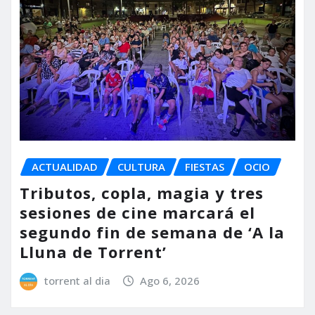
ACTUALIDAD
CULTURA
FIESTAS
OCIO
Tributos, copla, magia y tres
sesiones de cine marcará el
segundo fin de semana de ‘A la
Lluna de Torrent’
torrent al dia
Ago 6, 2026