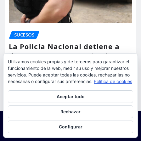
SUCESOS
La Policía Nacional detiene a
dos varones por cometer tres
Utilizamos cookies propias y de terceros para garantizar el
robos con violencia en una
funcionamiento de la web, medir su uso y mejorar nuestros
misma mañana
servicios. Puede aceptar todas las cookies, rechazar las no
necesarias o configurar sus preferencias.
Política de cookies
torrent al dia
Ago 7, 2026
Privacidad y cookies: este sitio usa cookies. Si continúas navegando
Aceptar todo
por él, aceptas su uso.
Para obtener más información, incluido cómo gestionar las cookies,
Rechazar
consulta:
Política de cookies
Configurar