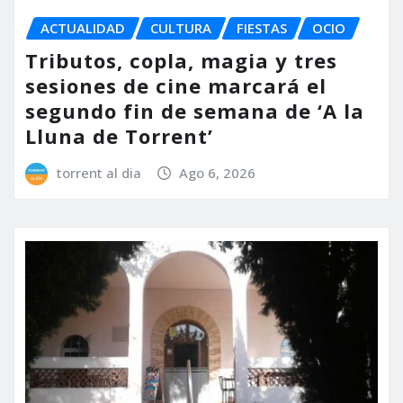
ACTUALIDAD
CULTURA
FIESTAS
OCIO
Tributos, copla, magia y tres
sesiones de cine marcará el
segundo fin de semana de ‘A la
Lluna de Torrent’
torrent al dia
Ago 6, 2026