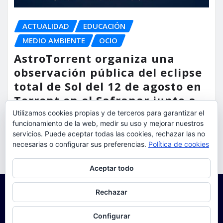
ACTUALIDAD
EDUCACIÓN
MEDIO AMBIENTE
OCIO
AstroTorrent organiza una
observación pública del eclipse
total de Sol del 12 de agosto en
Torrent en el Safranar junto a
las vías del AVE
Utilizamos cookies propias y de terceros para garantizar el
funcionamiento de la web, medir su uso y mejorar nuestros
servicios. Puede aceptar todas las cookies, rechazar las no
torrent al dia
Ago 5, 2026
necesarias o configurar sus preferencias.
Política de cookies
Privacidad y cookies: este sitio usa cookies. Si continúas navegando
Aceptar todo
por él, aceptas su uso.
Para obtener más información, incluido cómo gestionar las cookies,
Rechazar
consulta:
Política de cookies
Configurar