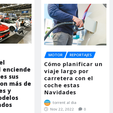
MOTOR
REPORTAJES
el
Cómo planificar un
 enciende
viaje largo por
nes sus
carretera con el
con más de
coche estas
es y
Navidades
odelos
torrent al dia
ados
Nov 22, 2022
0