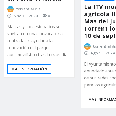
La ITV móv
torrent al dia
agrícola l
Nov 19, 2024
0
Mas del J
Marcas y concesionarios se
Torrent lo
vuelcan en una convocatoria
10 de sep
centrada en ayudar a la
torrent al di
renovación del parque
Ago 13, 2024
automovilístico tras la tragedia…
El Ayuntamiento
MÁS INFORMACIÓN
anunciado esta 
de sus redes soc
para los agricul
MÁS INFORMA