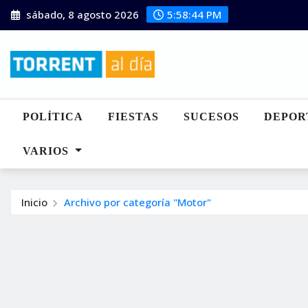
Saltar
sábado, 8 agosto 2026
5:58:45 PM
al
contenido
POLÍTICA
FIESTAS
SUCESOS
DEPOR
VARIOS
Inicio
Archivo por categoría "Motor"