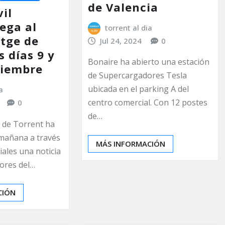
de Valencia
il
lega al
torrent al dia
utge de
Jul 24, 2024
0
s días 9 y
Bonaire ha abierto una estación
tiembre
de Supercargadores Tesla
ubicada en el parking A del
a
centro comercial. Con 12 postes
0
de…
 de Torrent ha
mañana a través
MÁS INFORMACIÓN
iales una noticia
tores del…
CIÓN