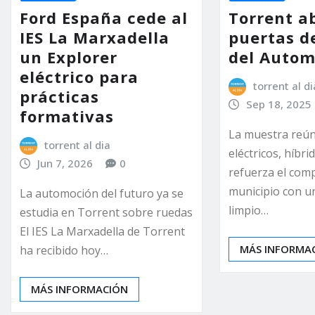
Ford España cede al
Torrent ab
IES La Marxadella
puertas de
un Explorer
del Autom
eléctrico para
torrent al di
prácticas
Sep 18, 2025
formativas
La muestra reún
torrent al dia
eléctricos, híbri
Jun 7, 2026
0
refuerza el com
municipio con u
La automoción del futuro ya se
limpio…
estudia en Torrent sobre ruedas
El IES La Marxadella de Torrent
MÁS INFORMA
ha recibido hoy…
MÁS INFORMACIÓN