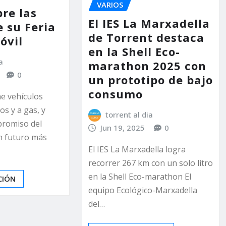
VARIOS
re las
El IES La Marxadella
 su Feria
de Torrent destaca
óvil
en la Shell Eco-
a
marathon 2025 con
0
un prototipo de bajo
consumo
e vehículos
dos y a gas, y
torrent al dia
promiso del
Jun 19, 2025
0
n futuro más
El IES La Marxadella logra
recorrer 267 km con un solo litro
en la Shell Eco-marathon El
CIÓN
equipo Ecológico-Marxadella
del…