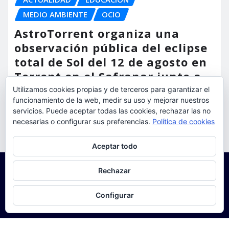
MEDIO AMBIENTE
OCIO
AstroTorrent organiza una
observación pública del eclipse
total de Sol del 12 de agosto en
Torrent en el Safranar junto a
las vías del AVE
Utilizamos cookies propias y de terceros para garantizar el
funcionamiento de la web, medir su uso y mejorar nuestros
torrent al dia
Ago 5, 2026
servicios. Puede aceptar todas las cookies, rechazar las no
necesarias o configurar sus preferencias.
Política de cookies
Privacidad y cookies: este sitio usa cookies. Si continúas navegando
Aceptar todo
por él, aceptas su uso.
Para obtener más información, incluido cómo gestionar las cookies,
Rechazar
consulta:
Política de cookies
Configurar
Copyright © 2025 | Funciona con
WordPress
|
Seattle