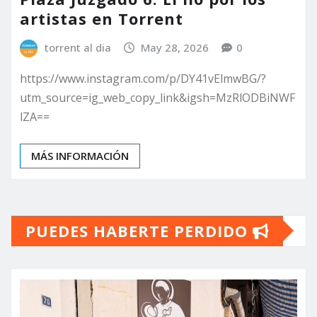
artistas en Torrent
torrent al dia
May 28, 2026
0
https://www.instagram.com/p/DY41vElmwBG/?
utm_source=ig_web_copy_link&igsh=MzRlODBiNWF
lZA==
MÁS INFORMACIÓN
PUEDES HABERTE PERDIDO