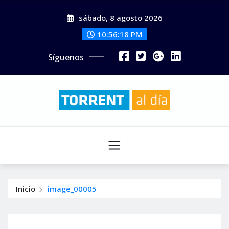
Saltar
sábado, 8 agosto 2026
al
contenido
10:56:20 PM
Síguenos
Inicio
image_00005