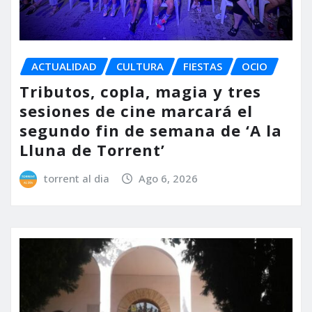
ACTUALIDAD
CULTURA
FIESTAS
OCIO
Tributos, copla, magia y tres
sesiones de cine marcará el
segundo fin de semana de ‘A la
Lluna de Torrent’
torrent al dia
Ago 6, 2026