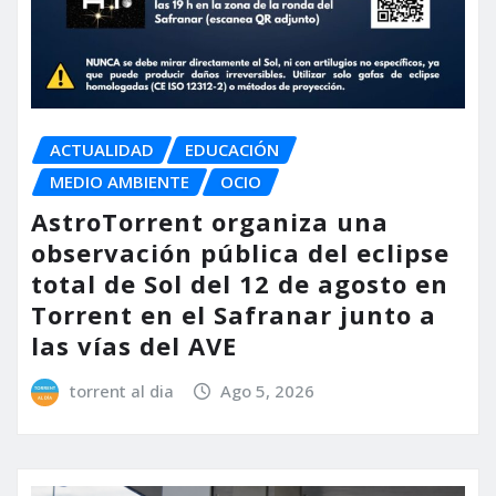
ACTUALIDAD
EDUCACIÓN
MEDIO AMBIENTE
OCIO
AstroTorrent organiza una
observación pública del eclipse
total de Sol del 12 de agosto en
Torrent en el Safranar junto a
las vías del AVE
torrent al dia
Ago 5, 2026