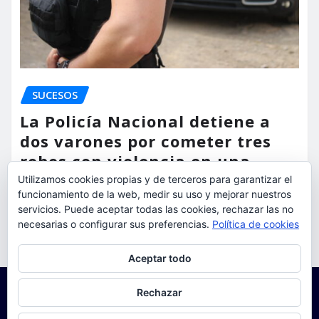
SUCESOS
La Policía Nacional detiene a
dos varones por cometer tres
robos con violencia en una
misma mañana
Utilizamos cookies propias y de terceros para garantizar el
funcionamiento de la web, medir su uso y mejorar nuestros
torrent al dia
Ago 7, 2026
servicios. Puede aceptar todas las cookies, rechazar las no
necesarias o configurar sus preferencias.
Política de cookies
Privacidad y cookies: este sitio usa cookies. Si continúas navegando
Aceptar todo
por él, aceptas su uso.
Para obtener más información, incluido cómo gestionar las cookies,
Rechazar
consulta:
Política de cookies