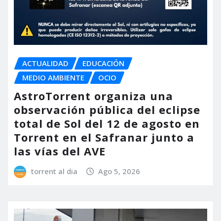
ACTUALIDAD
EDUCACIÓN
MEDIO AMBIENTE
OCIO
AstroTorrent organiza una
observación pública del eclipse
total de Sol del 12 de agosto en
Torrent en el Safranar junto a
las vías del AVE
torrent al dia
Ago 5, 2026