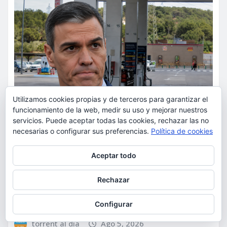
Utilizamos cookies propias y de terceros para garantizar el
funcionamiento de la web, medir su uso y mejorar nuestros
servicios. Puede aceptar todas las cookies, rechazar las no
necesarias o configurar sus preferencias.
Política de cookies
ACTUALIDAD
POLÍTICA
Privacidad y cookies: este sitio usa cookies. Si continúas navegando
Aceptar todo
Los españoles afrontan su
por él, aceptas su uso.
verano más caro mientras el
Para obtener más información, incluido cómo gestionar las cookies,
Rechazar
Gobierno recorta el apoyo al
consulta:
Política de cookies
combustible
Configurar
torrent al dia
Ago 5, 2026