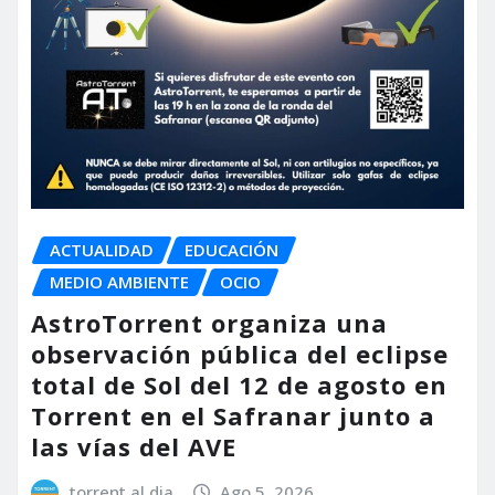
ACTUALIDAD
EDUCACIÓN
MEDIO AMBIENTE
OCIO
AstroTorrent organiza una
observación pública del eclipse
total de Sol del 12 de agosto en
Torrent en el Safranar junto a
las vías del AVE
torrent al dia
Ago 5, 2026