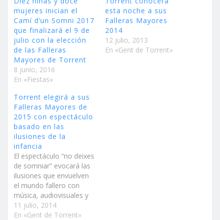
Diez niñas y doce
Torrent conocerá
mujeres inician el
esta noche a sus
Camí d’un Somni 2017
Falleras Mayores
que finalizará el 9 de
2014
julio con la elección
12 julio, 2013
de las Falleras
En «Gent de Torrent»
Mayores de Torrent
8 junio, 2016
En «Fiestas»
Torrent elegirá a sus
Falleras Mayores de
2015 con espectáculo
basado en las
ilusiones de la
infancia
El espectáculo “no deixes
de somniar” evocará las
ilusiones que envuelven
el mundo fallero con
música, audiovisuales y
actuaciones ante más de
11 julio, 2014
1.500 espectadores
En «Gent de Torrent»