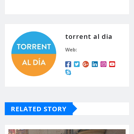
Alrededor de la
medianoche del sábado
la alcaldesa de Torrent,
Amparo Folgado, hará
público el secreto mejor
guardado: el veredicto
torrent al dia
del jurado Torrent vuelve
a comenzar…
Web:
RELATED STORY