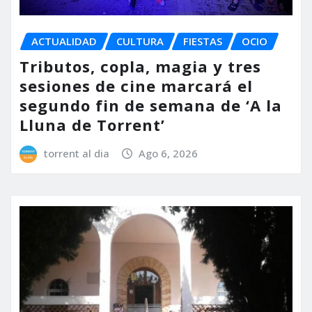
ACTUALIDAD
CULTURA
FIESTAS
OCIO
Tributos, copla, magia y tres
sesiones de cine marcará el
segundo fin de semana de ‘A la
Lluna de Torrent’
torrent al dia
Ago 6, 2026