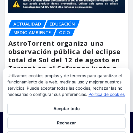
ACTUALIDAD
EDUCACIÓN
MEDIO AMBIENTE
OCIO
AstroTorrent organiza una
observación pública del eclipse
total de Sol del 12 de agosto en
Torrent en el Safranar junto a
las vías del AVE
Utilizamos cookies propias y de terceros para garantizar el
funcionamiento de la web, medir su uso y mejorar nuestros
servicios. Puede aceptar todas las cookies, rechazar las no
torrent al dia
Ago 5, 2026
necesarias o configurar sus preferencias.
Política de cookies
Privacidad y cookies: este sitio usa cookies. Si continúas navegando
Aceptar todo
por él, aceptas su uso.
Para obtener más información, incluido cómo gestionar las cookies,
Rechazar
consulta:
Política de cookies