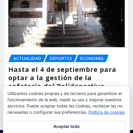
ACTUALIDAD
DEPORTES
ECONOMÍA
Hasta el 4 de septiembre para
optar a la gestión de la
cafetería del Polideportivo
Anabel Medina de Torrent
Utilizamos cookies propias y de terceros para garantizar el
funcionamiento de la web, medir su uso y mejorar nuestros
torrent al dia
Ago 6, 2026
servicios. Puede aceptar todas las cookies, rechazar las no
necesarias o configurar sus preferencias.
Política de cookies
Privacidad y cookies: este sitio usa cookies. Si continúas navegando
Aceptar todo
por él, aceptas su uso.