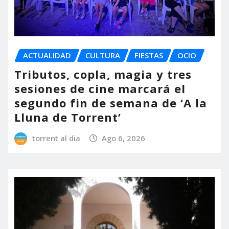
ACTUALIDAD
CULTURA
FIESTAS
OCIO
Tributos, copla, magia y tres
sesiones de cine marcará el
segundo fin de semana de ‘A la
Lluna de Torrent’
torrent al dia
Ago 6, 2026