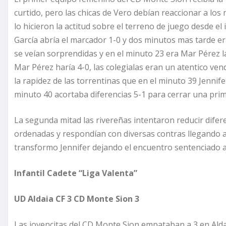
curtido, pero las chicas de Vero debían reaccionar a los 
lo hicieron la actitud sobre el terreno de juego desde el 
García abría el marcador 1-0 y dos minutos mas tarde era
se veían sorprendidas y en el minuto 23 era Mar Pérez 
Mar Pérez haría 4-0, las colegialas eran un atentico ve
la rapidez de las torrentinas que en el minuto 39 Jennifer
minuto 40 acortaba diferencias 5-1 para cerrar una pri
La segunda mitad las rivereñas intentaron reducir difere
ordenadas y respondían con diversas contras llegando a
transformo Jennifer dejando el encuentro sentenciado a
Infantil Cadete “Liga Valenta”
UD Aldaia CF 3 CD Monte Sion 3
Las jovencitas del CD Monte Sion empataban a 3 en Alday