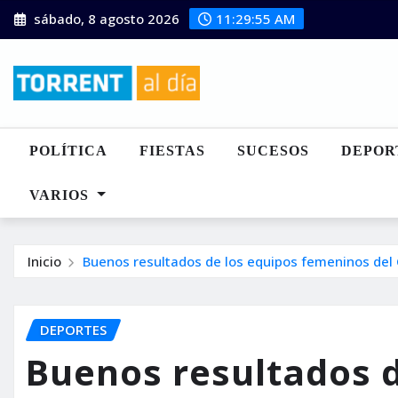
Saltar
sábado, 8 agosto 2026
11:29:56 AM
al
contenido
POLÍTICA
FIESTAS
SUCESOS
DEPOR
VARIOS
Inicio
Buenos resultados de los equipos femeninos del
DEPORTES
Buenos resultados d