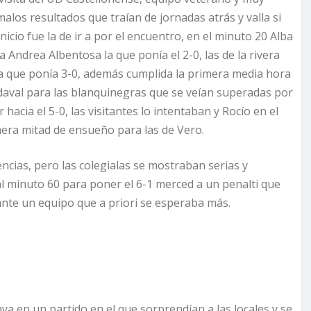
malos resultados que traían de jornadas atrás y valla si
inicio fue la de ir a por el encuentro, en el minuto 20 Alba
 Andrea Albentosa la que ponía el 2-0, las de la rivera
la que ponía 3-0, además cumplida la primera media hora
ndaval para las blanquinegras que se veían superadas por
 hacia el 5-0, las visitantes lo intentaban y Rocío en el
mera mitad de ensueño para las de Vero.
ncias, pero las colegialas se mostraban serias y
l minuto 60 para poner el 6-1 merced a un penalti que
nte un equipo que a priori se esperaba más.
a en un partido en el que sorprendían a las locales y se