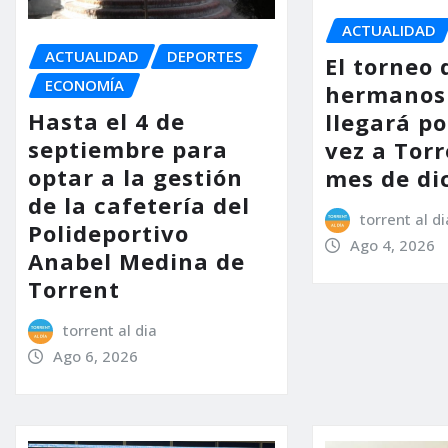
ACTUALIDAD
ACTUALIDAD
DEPORTES
El torneo 
ECONOMÍA
hermanos
Hasta el 4 de
llegará p
septiembre para
vez a Torr
optar a la gestión
mes de di
de la cafetería del
torrent al di
Polideportivo
Ago 4, 2026
Anabel Medina de
Torrent
torrent al dia
Ago 6, 2026