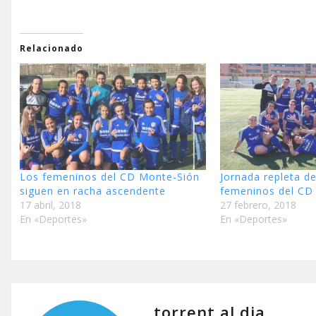
Relacionado
Los femeninos del CD Monte-Sión
Jornada repleta de
siguen en racha ascendente
femeninos del CD
17 abril, 2018
27 febrero, 2018
En «Deportes»
En «Deportes»
torrent al dia