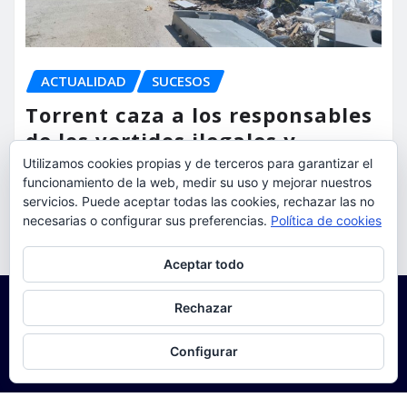
ACTUALIDAD
SUCESOS
Torrent caza a los responsables
de los vertidos ilegales y
endurece las sanciones
Utilizamos cookies propias y de terceros para garantizar el
funcionamiento de la web, medir su uso y mejorar nuestros
torrent al dia
Ago 7, 2026
servicios. Puede aceptar todas las cookies, rechazar las no
necesarias o configurar sus preferencias.
Política de cookies
Privacidad y cookies: este sitio usa cookies. Si continúas navegando
Aceptar todo
por él, aceptas su uso.
Para obtener más información, incluido cómo gestionar las cookies,
Rechazar
consulta:
Política de cookies
Configurar
Copyright © 2025 | Funciona con
WordPress
|
Seattle