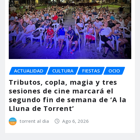
ACTUALIDAD
CULTURA
FIESTAS
OCIO
Tributos, copla, magia y tres
sesiones de cine marcará el
segundo fin de semana de ‘A la
Lluna de Torrent’
torrent al dia
Ago 6, 2026