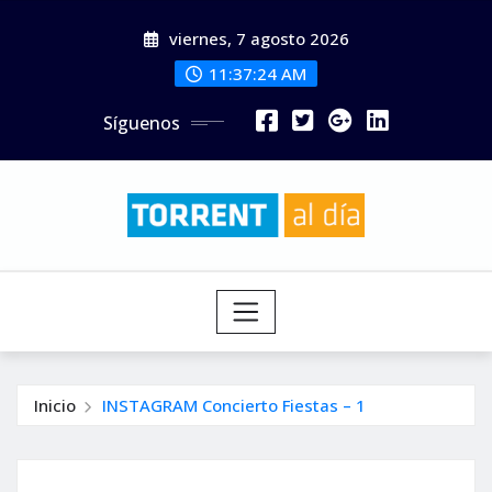
Saltar
viernes, 7 agosto 2026
al
contenido
11:37:26 AM
Síguenos
Inicio
INSTAGRAM Concierto Fiestas – 1