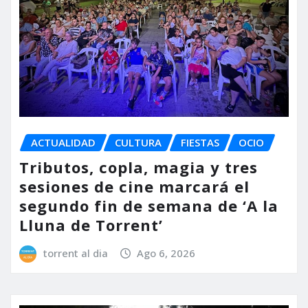
ACTUALIDAD
CULTURA
FIESTAS
OCIO
Tributos, copla, magia y tres
sesiones de cine marcará el
segundo fin de semana de ‘A la
Lluna de Torrent’
torrent al dia
Ago 6, 2026