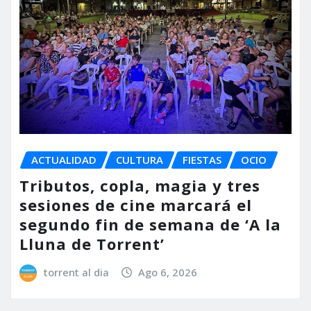
ACTUALIDAD
CULTURA
FIESTAS
OCIO
Tributos, copla, magia y tres
sesiones de cine marcará el
segundo fin de semana de ‘A la
Lluna de Torrent’
torrent al dia
Ago 6, 2026