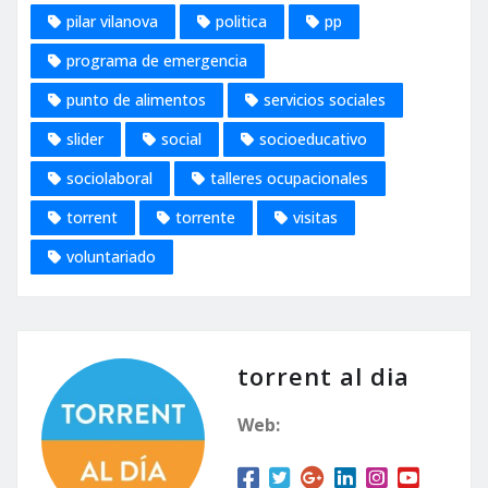
pilar vilanova
politica
pp
programa de emergencia
punto de alimentos
servicios sociales
slider
social
socioeducativo
sociolaboral
talleres ocupacionales
torrent
torrente
visitas
voluntariado
torrent al dia
Web: