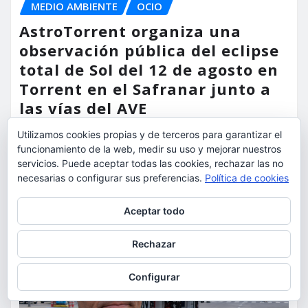
MEDIO AMBIENTE
OCIO
AstroTorrent organiza una
observación pública del eclipse
total de Sol del 12 de agosto en
Torrent en el Safranar junto a
las vías del AVE
Utilizamos cookies propias y de terceros para garantizar el
torrent al dia
Ago 5, 2026
funcionamiento de la web, medir su uso y mejorar nuestros
servicios. Puede aceptar todas las cookies, rechazar las no
necesarias o configurar sus preferencias.
Política de cookies
Privacidad y cookies: este sitio usa cookies. Si continúas navegando
Aceptar todo
por él, aceptas su uso.
Para obtener más información, incluido cómo gestionar las cookies,
Rechazar
consulta:
Política de cookies
Configurar