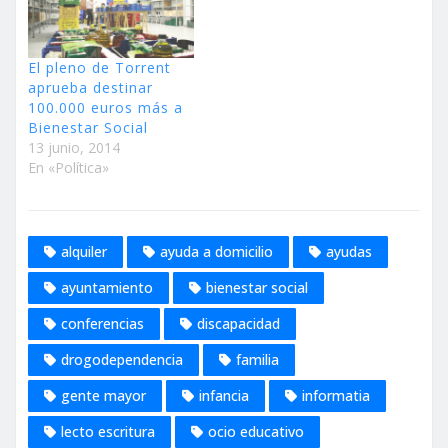
El pleno de Torrent
aprueba destinar
100.000 euros más a
Bienestar Social
13 junio, 2014
En «Política»
alquiler
ayuda a domicilio
ayudas
ayuntamiento
bienestar social
conferencias
discapacidad
drogodependencia
familia
gente mayor
infancia
informatia
lecto escritura
ocio educativo