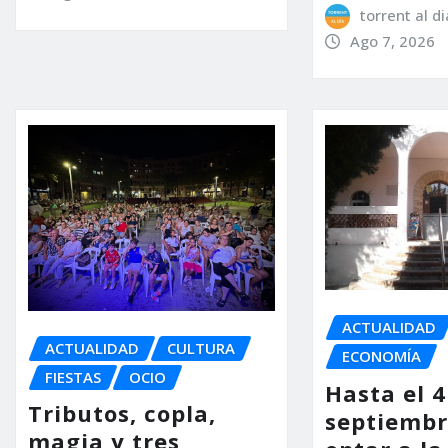
torrent al di
Ago 7, 2026
ACTUALIDAD
ACTUALIDAD
CULTURA
ECONOMÍA
FIESTAS
OCIO
Hasta el 4
Tributos, copla,
septiembr
magia y tres