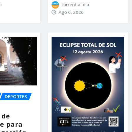
a
torrent al dia
Ago 6, 2026
DEPORTES
 de
e para