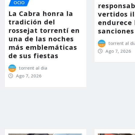
OCIO
responsab
La Cabra honra la
vertidos i
tradición del
endurece 
rossejat torrentí en
sanciones
una de las noches
torrent al di
más emblemáticas
Ago 7, 2026
de sus fiestas
torrent al dia
Ago 7, 2026