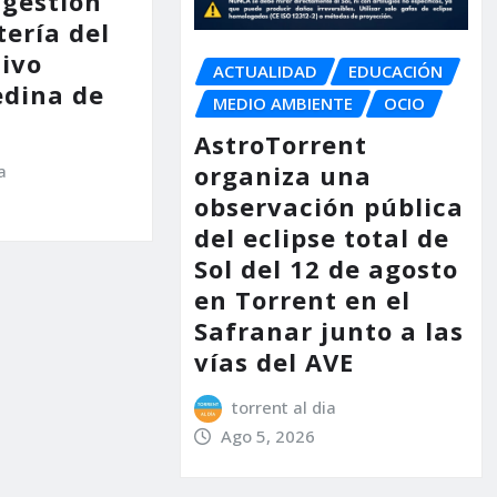
 gestión
tería del
tivo
ACTUALIDAD
EDUCACIÓN
dina de
MEDIO AMBIENTE
OCIO
AstroTorrent
organiza una
a
observación pública
del eclipse total de
Sol del 12 de agosto
en Torrent en el
Safranar junto a las
vías del AVE
torrent al dia
Ago 5, 2026