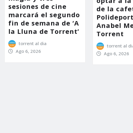
optar a la
sesiones de cine
de la cafe
marcará el segundo
Polidepor
fin de semana de ‘A
Anabel Me
la Lluna de Torrent’
Torrent
torrent al dia
torrent al di
Ago 6, 2026
Ago 6, 2026