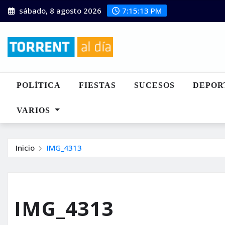
Saltar
sábado, 8 agosto 2026
7:15:14 PM
al
contenido
POLÍTICA
FIESTAS
SUCESOS
DEPOR
VARIOS
Inicio
IMG_4313
IMG_4313