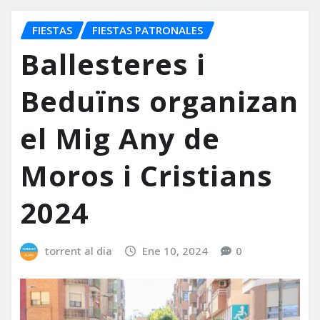
FIESTAS
FIESTAS PATRONALES
Ballesteres i
Beduïns organizan
el Mig Any de
Moros i Cristians
2024
torrent al dia
Ene 10, 2024
0