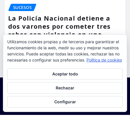
SUCESOS
La Policía Nacional detiene a
dos varones por cometer tres
robos con violencia en una
misma mañana
Utilizamos cookies propias y de terceros para garantizar el
funcionamiento de la web, medir su uso y mejorar nuestros
torrent al dia
Ago 7, 2026
servicios. Puede aceptar todas las cookies, rechazar las no
necesarias o configurar sus preferencias.
Política de cookies
Privacidad y cookies: este sitio usa cookies. Si continúas navegando
Aceptar todo
por él, aceptas su uso.
Para obtener más información, incluido cómo gestionar las cookies,
Rechazar
consulta:
Política de cookies
Configurar
Copyright © 2025 | Funciona con
WordPress
|
Seattle
News
de
ThemeArile