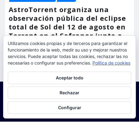
AstroTorrent organiza una
observación pública del eclipse
total de Sol del 12 de agosto en
Torrent en el Safranar junto a
las vías del AVE
Utilizamos cookies propias y de terceros para garantizar el
funcionamiento de la web, medir su uso y mejorar nuestros
torrent al dia
Ago 5, 2026
servicios. Puede aceptar todas las cookies, rechazar las no
necesarias o configurar sus preferencias.
Política de cookies
Privacidad y cookies: este sitio usa cookies. Si continúas navegando
Aceptar todo
por él, aceptas su uso.
Para obtener más información, incluido cómo gestionar las cookies,
Rechazar
consulta:
Política de cookies
Configurar
Copyright © 2025 | Funciona con
WordPress
|
Seattle
News
de
ThemeArile