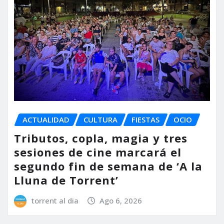
ACTUALIDAD
CULTURA
FIESTAS
OCIO
Tributos, copla, magia y tres
sesiones de cine marcará el
segundo fin de semana de ‘A la
Lluna de Torrent’
torrent al dia
Ago 6, 2026