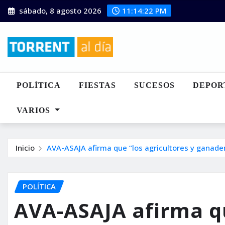
Saltar
sábado, 8 agosto 2026
11:14:23 PM
al
contenido
POLÍTICA
FIESTAS
SUCESOS
DEPOR
VARIOS
Inicio
AVA-ASAJA afirma que “los agricultores y ganader
POLÍTICA
AVA-ASAJA afirma qu