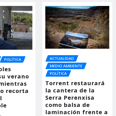
ACTUALIDAD
POLÍTICA
MEDIO AMBIENTE
oles
POLÍTICA
su verano
Torrent restaurará
mientras
la cantera de la
no recorta
Serra Perenxisa
l
como balsa de
le
laminación frente a
a