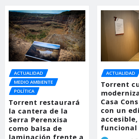
ACTUALIDAD
ACTUALIDAD
MEDIO AMBIENTE
Torrent c
POLÍTICA
moderniza
Casa Consi
Torrent restaurará
con un ed
la cantera de la
accesible,
Serra Perenxisa
funcional
como balsa de
laminación frente a