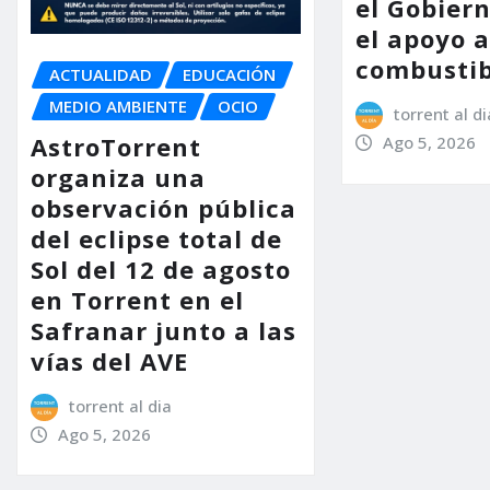
el Gobier
el apoyo a
combustib
ACTUALIDAD
EDUCACIÓN
MEDIO AMBIENTE
OCIO
torrent al di
AstroTorrent
Ago 5, 2026
organiza una
observación pública
del eclipse total de
Sol del 12 de agosto
en Torrent en el
Safranar junto a las
vías del AVE
torrent al dia
Ago 5, 2026