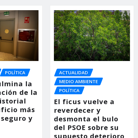
POLÍTICA
ACTUALIDAD
MEDIO AMBIENTE
ulmina la
POLÍTICA
ción de la
storial
El ficus vuelve a
ificio más
reverdecer y
 seguro y
desmonta el bulo
del PSOE sobre su
supuesto deterioro