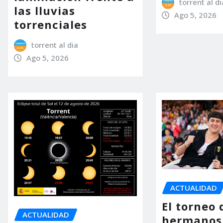
torrent al di
las lluvias
Ago 5, 2026
torrenciales
torrent al dia
Ago 5, 2026
ACTUALIDAD
El torneo 
ACTUALIDAD
hermanos