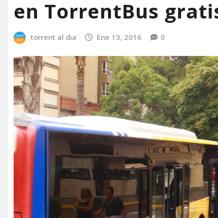
en TorrentBus grati
torrent al dia
Ene 13, 2016
0