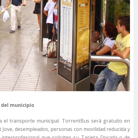
 del municipio
 el transporte municipal. TorrentBus será gratuito en
t Jove, desempleados, personas con movilidad reducida y
interprofesional que soliciten su Tarjeta Dorada o de