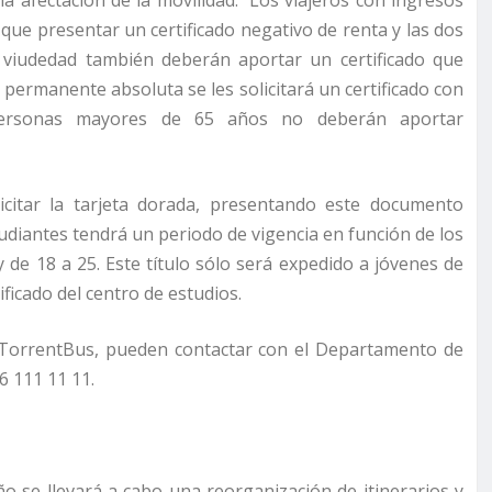
que presentar un certificado negativo de renta y las dos
r viudedad también deberán aportar un certificado que
d permanente absoluta se les solicitará un certificado con
s personas mayores de 65 años no deberán aportar
citar la tarjeta dorada, presentando este documento
tudiantes tendrá un periodo de vigencia en función de los
 y de 18 a 25. Este título sólo será expedido a jóvenes de
ficado del centro de estudios.
e TorrentBus, pueden contactar con el Departamento de
6 111 11 11.
 se llevará a cabo una reorganización de itinerarios y