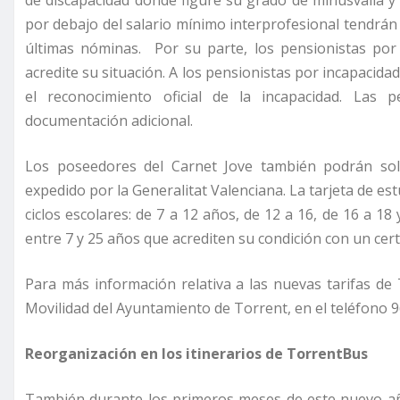
por debajo del salario mínimo interprofesional tendrán 
últimas nóminas.
Por su parte, los pensionistas po
acredite su situación. A los pensionistas por incapacida
el reconocimiento oficial de la incapacidad. La
documentación adicional.
Los poseedores del Carnet Jove también podrán soli
expedido por la Generalitat Valenciana. La tarjeta de es
ciclos escolares: de 7 a 12 años, de 12 a 16, de 16 a 18
entre 7 y 25 años que acrediten su condición con un certi
Para más información relativa a las nuevas tarifas d
Movilidad del Ayuntamiento de Torrent, en el teléfono 9
Reorganización en los itinerarios de TorrentBus
También durante los primeros meses de este nuevo año