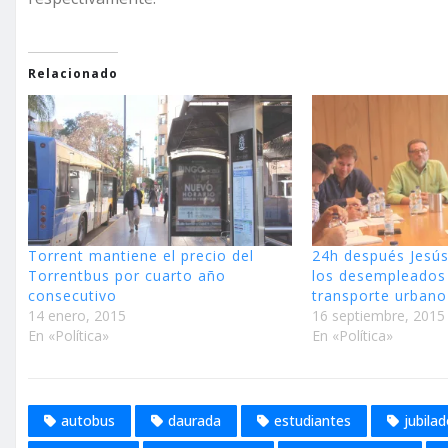
Relacionado
Torrent mantiene el precio del
24h después Jesús 
Torrentbus por cuarto año
los desempleados 
consecutivo
transporte urbano
14 enero, 2015
16 septiembre, 2015
En «Política»
En «Política»
autobus
daurada
estudiantes
jubila