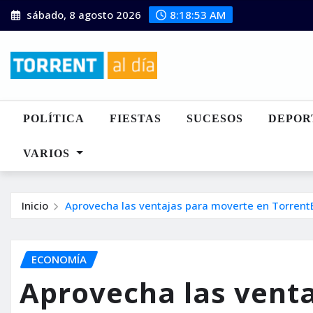
Saltar
sábado, 8 agosto 2026
8:18:54 AM
al
contenido
POLÍTICA
FIESTAS
SUCESOS
DEPOR
VARIOS
Inicio
Aprovecha las ventajas para moverte en TorrentB
ECONOMÍA
Aprovecha las vent