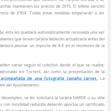
tarifas mantienen los precios de 2015. El billete sencillo
precio de 6’95€. Todas estas medidas empezarán a ser
da, ésta
les quedará automáticamente renovada una vez
udiantes que tenían tarjeta deberán actualizarla antes del
se deberá abonar un importe de 4 € en el momento de la
ueden variar según el colectivo desde el que se realice,
dronado en Torrent, así como la presentación de la
acompañada de una fotografía tamaño carnet.
La
 web del Ayuntamiento.
desempleo, se les solicitará la tarjeta DARDE o su vida
s con movilidad reducida deberán aportar un certificado
a afectación de la movilidad.
Los viajeros con ingresos