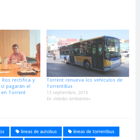
Ros rectifica y
Torrent renueva los vehículos de
sí pagarán el
TorrentBus
 en Torrent
13 septiembre, 2016
En «Medio Ambiente»
dos
lineas de autobus
lineas de torrentbus