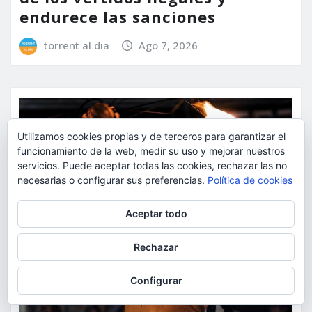
endurece las sanciones
torrent al dia
Ago 7, 2026
Utilizamos cookies propias y de terceros para garantizar el
funcionamiento de la web, medir su uso y mejorar nuestros
servicios. Puede aceptar todas las cookies, rechazar las no
necesarias o configurar sus preferencias.
Política de cookies
Privacidad y cookies: este sitio usa cookies. Si continúas navegando
Aceptar todo
por él, aceptas su uso.
Para obtener más información, incluido cómo gestionar las cookies,
Rechazar
consulta:
Política de cookies
Configurar