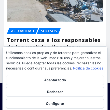
ACTUALIDAD
SUCESOS
Torrent caza a los responsables
de los vertidos ilegales y
endurece las sanciones
Utilizamos cookies propias y de terceros para garantizar el
funcionamiento de la web, medir su uso y mejorar nuestros
servicios. Puede aceptar todas las cookies, rechazar las no
torrent al dia
Ago 7, 2026
necesarias o configurar sus preferencias.
Política de cookies
Privacidad y cookies: este sitio usa cookies. Si continúas navegando
Aceptar todo
por él, aceptas su uso.
Para obtener más información, incluido cómo gestionar las cookies,
Rechazar
consulta:
Política de cookies
Configurar