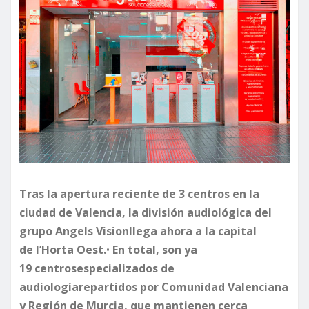
Tras la apertura reciente de 3 centros en la
ciudad de Valencia, la división audiológica del
grupo
Angels
Vision
llega ahora a la capital
de
l’Horta
Oest
.
•
En total, son ya
1
9
centro
s
especializado
s
de
audiología
repartidos por Comunidad Valenciana
y Región de Murcia
, que mantienen cerca