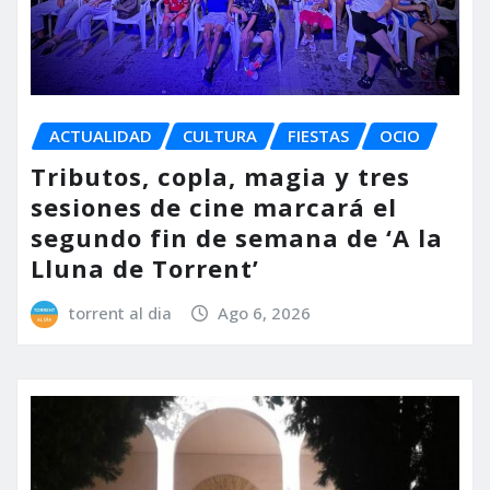
ACTUALIDAD
CULTURA
FIESTAS
OCIO
Tributos, copla, magia y tres
sesiones de cine marcará el
segundo fin de semana de ‘A la
Lluna de Torrent’
torrent al dia
Ago 6, 2026