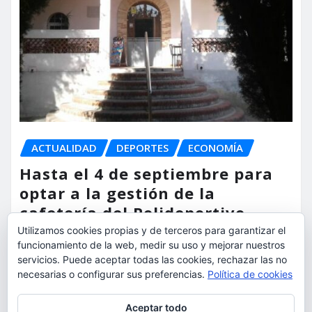
ACTUALIDAD
DEPORTES
ECONOMÍA
Hasta el 4 de septiembre para
optar a la gestión de la
cafetería del Polideportivo
Anabel Medina de Torrent
Utilizamos cookies propias y de terceros para garantizar el
funcionamiento de la web, medir su uso y mejorar nuestros
torrent al dia
Ago 6, 2026
servicios. Puede aceptar todas las cookies, rechazar las no
necesarias o configurar sus preferencias.
Política de cookies
Privacidad y cookies: este sitio usa cookies. Si continúas navegando
Aceptar todo
por él, aceptas su uso.