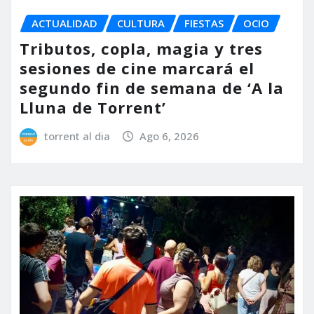
ACTUALIDAD
CULTURA
FIESTAS
OCIO
Tributos, copla, magia y tres
sesiones de cine marcará el
segundo fin de semana de ‘A la
Lluna de Torrent’
torrent al dia
Ago 6, 2026