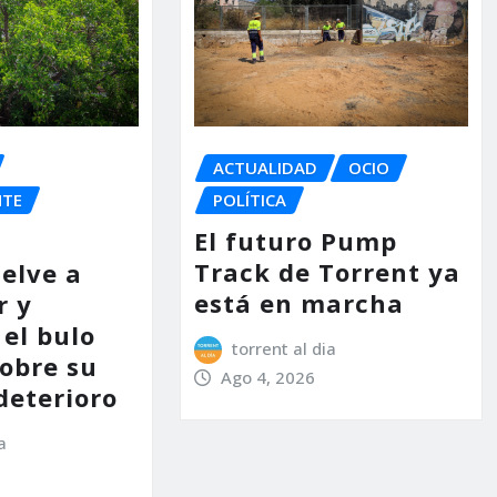
ACTUALIDAD
OCIO
NTE
POLÍTICA
El futuro Pump
Track de Torrent ya
uelve a
está en marcha
r y
el bulo
torrent al dia
sobre su
Ago 4, 2026
deterioro
a