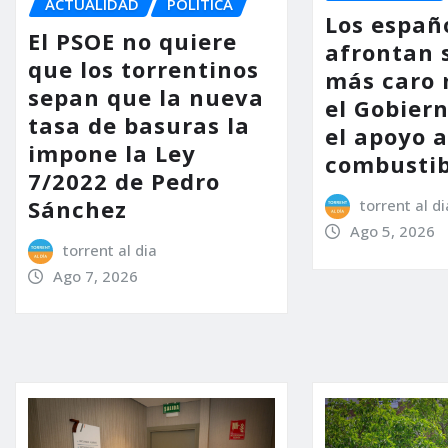
ACTUALIDAD
POLÍTICA
Los españ
El PSOE no quiere
afrontan 
que los torrentinos
más caro 
sepan que la nueva
el Gobier
tasa de basuras la
el apoyo a
impone la Ley
combustib
7/2022 de Pedro
Sánchez
torrent al di
Ago 5, 2026
torrent al dia
Ago 7, 2026