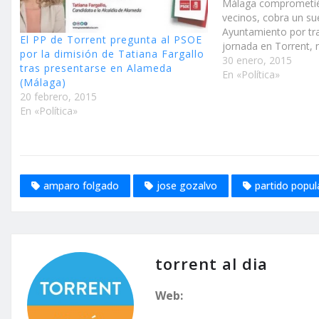
Málaga comprometi
vecinos, cobra un su
Ayuntamiento por tr
El PP de Torrent pregunta al PSOE
jornada en Torrent, 
por la dimisión de Tatiana Fargallo
un engaño a los torr
30 enero, 2015
tras presentarse en Alameda
dinero y sus impues
En «Política»
(Málaga)
a una concejala que n
20 febrero, 2015
preocupa por ellos,
En «Política»
amparo folgado
jose gozalvo
partido popul
torrent al dia
Web: