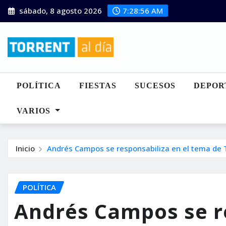
Saltar
sábado, 8 agosto 2026
7:28:57 AM
al
contenido
POLÍTICA
FIESTAS
SUCESOS
DEPOR
VARIOS
Inicio
Andrés Campos se responsabiliza en el tema de Ta
POLÍTICA
Andrés Campos se re