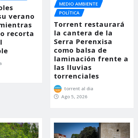
MEDIO AMBIENTE
oles
POLÍTICA
su verano
Torrent restaurará
mientras
la cantera de la
no recorta
Serra Perenxisa
l
como balsa de
le
laminación frente a
a
las lluvias
torrenciales
torrent al dia
Ago 5, 2026