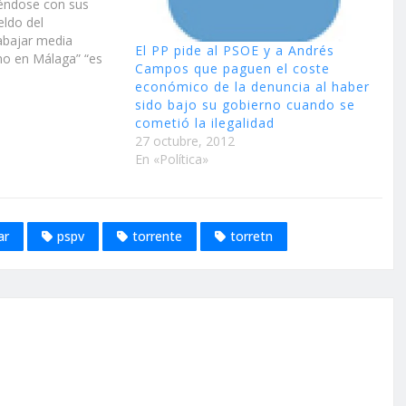
éndose con sus
eldo del
abajar media
El PP pide al PSOE y a Andrés
no en Málaga” “es
Campos que paguen el coste
entinos, que con su
económico de la denuncia al haber
tos, están pagando
sido bajo su gobierno cuando se
i reside ni se
cometió la ilegalidad
…
27 octubre, 2012
En «Política»
ar
pspv
torrente
torretn