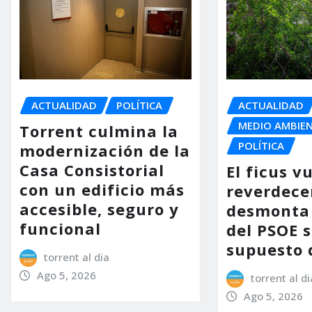
ACTUALIDAD
POLÍTICA
ACTUALIDAD
MEDIO AMBIE
Torrent culmina la
POLÍTICA
modernización de la
Casa Consistorial
El ficus v
con un edificio más
reverdece
accesible, seguro y
desmonta 
funcional
del PSOE 
supuesto 
torrent al dia
Ago 5, 2026
torrent al di
Ago 5, 2026