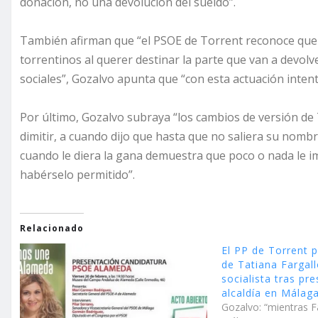
donación, no una devolución del sueldo
”.
También
afirman que “el PSOE de Torrent reconoce que 
torrentinos al querer destinar la parte que van a devolv
sociales”, Gozalvo apunta que “con esta actuación inten
Por último, Gozalvo subraya “los cambios de versión de
dimitir, a cuando dijo que hasta que no saliera su nomb
cuando le diera la gana demuestra que poco o nada le im
habérselo permitido”.
Relacionado
El PP de Torrent p
de Tatiana Fargal
socialista tras pr
alcaldía en Málag
Gozalvo: “mientras F