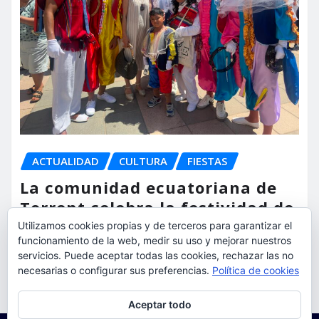
ACTUALIDAD
CULTURA
FIESTAS
La comunidad ecuatoriana de
Torrent celebra la festividad de
la Virgen del Cisne
Utilizamos cookies propias y de terceros para garantizar el
funcionamiento de la web, medir su uso y mejorar nuestros
torrent al dia
Ago 9, 2026
servicios. Puede aceptar todas las cookies, rechazar las no
necesarias o configurar sus preferencias.
Política de cookies
Privacidad y cookies: este sitio usa cookies. Si continúas navegando
Aceptar todo
por él, aceptas su uso.