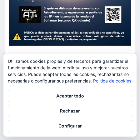
ACTUALIDAD
EDUCACIÓN
Utilizamos cookies propias y de terceros para garantizar el
MEDIO AMBIENTE
OCIO
funcionamiento de la web, medir su uso y mejorar nuestros
servicios. Puede aceptar todas las cookies, rechazar las no
AstroTorrent organiza una
necesarias o configurar sus preferencias.
Política de cookies
observación pública del eclipse
Privacidad y cookies: este sitio usa cookies. Si continúas navegando
total de Sol del 12 de agosto en
Aceptar todo
por él, aceptas su uso.
Torrent en el Safranar junto a
Para obtener más información, incluido cómo gestionar las cookies,
las vías del AVE
Rechazar
consulta:
Política de cookies
torrent al dia
Ago 5, 2026
Configurar